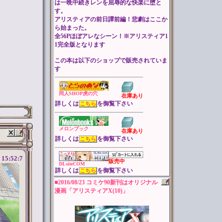
は一晩中続きレンを屈辱的な快楽に堕と
す。
アリスティアの前日譚前編！悲劇はここか
ら始まった。
全56Pほぼアレなシーン！※アリスティア1
1完全版となります
この本は以下のショップで販売されていま
す
同人SHOP虎の穴
在庫あり
詳しくは
を御覧下さい
こちら
メロンブック
在庫あり
詳しくは
を御覧下さい
こちら
 15:52:7
販売中
DLsiteCOM
詳しくは
を御覧下さい
こちら
■2016/08/23 コミケ90新刊はオリジナル
漫画「アリスティアX(10)」