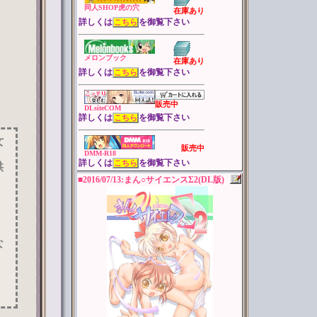
同人SHOP虎の穴
在庫あり
詳しくは
を御覧下さい
こちら
メロンブック
在庫あり
詳しくは
を御覧下さい
こちら
販売中
DLsiteCOM
詳しくは
を御覧下さい
こちら
女
販売中
DMM-R18
詳しくは
を御覧下さい
こちら
供
■2016/07/13:まん○サイエンスΣ2(DL版)
な