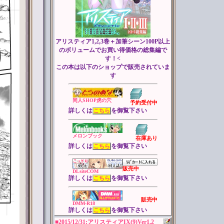
アリスティア1,2,3巻＋加筆シーン100P以上
のボリュームでお買い得価格の総集編で
す！<
この本は以下のショップで販売されていま
す
同人SHOP虎の穴
予約受付中
詳しくは
を御覧下さい
こちら
メロンブック
在庫あり
詳しくは
を御覧下さい
こちら
販売中
DLsiteCOM
詳しくは
を御覧下さい
こちら
販売中
DMM-R18
詳しくは
を御覧下さい
こちら
■2015/12/31:アリスティアIX(9)
Ver1.2