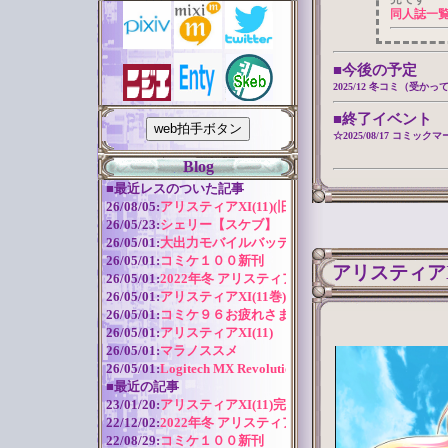
同人誌一
■今後の予定
2025/12 冬コミ（受かっ
■終了イベント
☆2025/08/17 コミッ
Blog
■
最近レスのついた記事
26/08/05:
アリスティアXI(11)(旧版)
26/05/23:
シェリー【スケブ】
26/05/01:
大出力モバイルバッテリー
26/05/01:
コミケ１００新刊
アリスティアX
26/05/01:
2022年冬 アリスティアシリーズ今後の予定
26/05/01:
アリスティアXI(11巻) 作成近況
26/05/01:
コミケ９６お疲れさまでした！
26/05/01:
アリスティアXI(11)
26/05/01:
マラノススメ
26/05/01:
Logitech MX Revolution バッテリー交換
■
最近の記事
23/01/20:
アリスティアXI(11)完全版
22/12/02:
2022年冬 アリスティアシリーズ今後の予定
22/08/29:
コミケ１００新刊