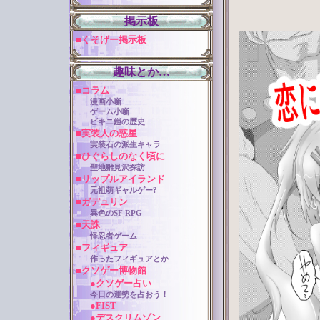
掲示板
■くそげー掲示板
趣味とか…
■コラム
漫画小噺
ゲーム小噺
ビキニ鎧の歴史
■実装人の惑星
実装石の派生キャラ
■ひぐらしのなく頃に
聖地雛見沢探訪
■リップルアイランド
元祖萌ギャルゲー?
■ガデュリン
異色のSF RPG
■天誅
怪忍者ゲーム
■フィギュア
作ったフィギュアとか
■クソゲー博物館
●クソゲー占い
今日の運勢を占おう！
●FIST
●デスクリムゾン