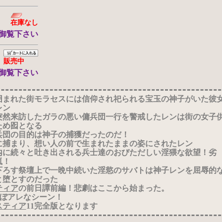
在庫なし
御覧下さい
販売中
御覧下さい
囲まれた街モラセスには信仰され祀られる宝玉の神子がいた彼
レン
突然来訪したガラの悪い傭兵団一行を警戒したレンは街の女子
ため囮となる
兵団の目的は神子の捕獲だったのだ！
に捕まり、想い人の前で生まれたままの姿にされたレン
内に続々と吐き出される兵士達のおびただしい淫猥な欲望！劣
嵐！
下ろす祭壇上で一晩中続いた淫慾のサバトは神子レンを屈辱的
と堕とすのだった
ティア
の前日譚前編！悲劇はここから始まった。
ほぼアレなシーン！
スティア
11完全版となります