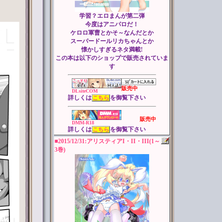
学習？エロまんが第二弾
今度はアニパロだ！
ケロロ軍曹とかそ～なんだとか
スーパードールリカちゃんとか
懐かしすぎるネタ満載!
この本は以下のショップで販売されていま
す
販売中
DLsiteCOM
詳しくは
を御覧下さい
こちら
販売中
DMM-R18
詳しくは
を御覧下さい
こちら
■2015/12/31:アリスティアI・II・III(1～
3巻)