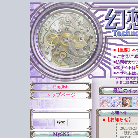
■【重要】本
■ ご意見/
■訪問者カウ
■本サイトは
■本サイトは
バナーは大き
ル名は自由に
English
最近のイラ
トップページ
お知らせ
■【お知らせ】
2025/
（既刊は
MySNS
売です