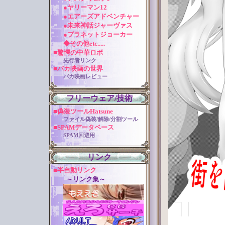
●ヤリーマン12
●エアーズアドベンチャー
●未来神話ジャーヴァス
●プラネットジョーカー
◆その他etc.....
■驚愕の中華ロボ
先行者リンク
■バカ映画の世界
バカ映画レビュー
フリーウェア/技術
■偽装ツールHatsune
ファイル偽装/解除/分割ツール
■SPAMデータベース
SPAM回避用
リンク
■半自動リンク
～リンク集～