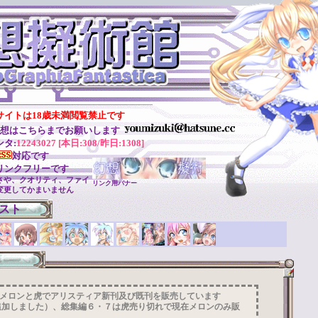
サイトは18歳未満閲覧禁止です
ご感想はこちらまでお願いします
ンタ:
12243027 [本日:308/昨日:1308]
対応です
リンクフリーです
さや、クオリティ、ファイ
リンク用バナー
変更してかまいません
スト
09/23 メロンと虎でアリスティア新刊及び既刊を販売しています
追加しました）、総集編６・７は虎売り切れで現在メロンのみ販