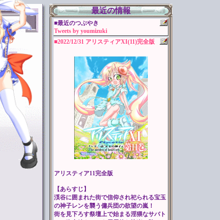
最近の情報
■最近のつぶやき
Tweets by youmizuki
■2022/12/31 アリスティアXI(11)完全版
アリスティア11完全版
【あらすじ】
渓谷に囲まれた街で信仰され祀られる宝玉
の神子レンを襲う傭兵団の欲望の嵐！
街を見下ろす祭壇上で始まる淫猥なサバト