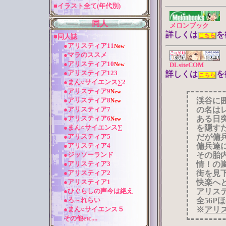
■イラスト全て(年代別)
同人
メロンブック
詳しくは
を
■同人誌
こちら
●アリスティア11
New
●マラのススメ
●アリスティア10
DLsiteCOM
New
●アリスティア123
詳しくは
を
こちら
●まん○サイエンス∑2
●アリスティア9
New
渓谷に
●アリスティア8
New
の名は
●アリスティア7
ある日
●アリスティア6
New
を隠す
●まん○サイエンス∑
だが傭
●アリスティア5
傭兵達
●アリスティア4
その胎
●ジッソーランド
情！の
●アリスティア3
街を見
●アリスティア2
快楽へ
●アリスティア1
アリス
●ひぐらしの声今は絶え
全56P
●ろ～れらい
※
アリ
●まん○サイエンス５
その他etc....