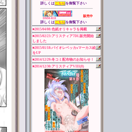
詳しくは
を御覧下さい
こちら
販売中
DMM-R18
詳しくは
を御覧下さい
こちら
■2015/04/08:色紙オリキャラを掲載
■2015/02/23:アリスティア7DL販売開始
しました
■2015/01/18:バイオレベッカxマーカス絵
をUP
■2014/12/29:冬コミ配布物のお知らせ！
■2014/12/30:アリスティアVIII(8)