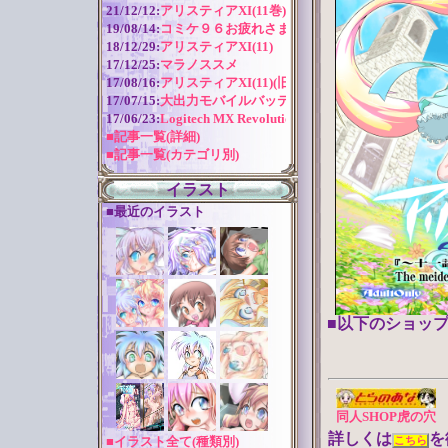
21/12/12:
アリスティアXI(11巻) 作成近況
19/08/14:
コミケ９６お疲れさまでした！
18/12/29:
アリスティアXI(11)
17/12/25:
マラノススメ
17/08/16:
アリスティアXI(11)(旧版)
17/07/15:
大出力モバイルバッテリー
17/06/23:
Logitech MX Revolution バッテリー交換
■記事一覧(詳細)
■記事一覧(カテゴリ別)
イラスト
■最近のイラスト
■以下のショッ
同人SHOP虎の穴
詳しくは
を
■イラスト全て(種類別)
こちら