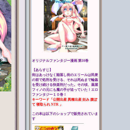
オリジナルファンタジー漫画 第10巻
【あらすじ】
街はあっけなく陥落し街のエリールは民衆
の前で処刑を受ける、それは死ぬまで輪姦
を受け続ける快楽刑だった。その頃、薬屋
フィノの元にも魔の手が迫っていた！エロ
ファンタジー１０巻！
キーワード「公開出産 異種出産 妊み 腹ぽ
て 寝取られ NTR 」
この本は以下のショップで販売されていま
す