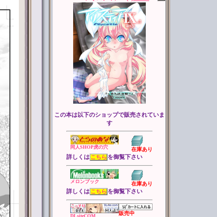
この本は以下のショップで販売されていま
す
同人SHOP虎の穴
在庫あり
詳しくは
を御覧下さい
こちら
メロンブック
在庫あり
詳しくは
を御覧下さい
こちら
販売中
DLsiteCOM