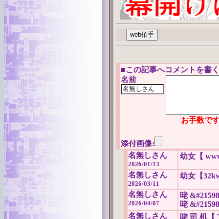
■
この記事へコメントを書く
名前
お手数です
添付画像:
名無しさん
幼女【 www.
2026/01/13
名無しさん
幼女【32kw.
2026/03/11
名無しさん
咾 &#21598
2026/04/07
咾 &#21598
名無しさん
咾 司 机【 T