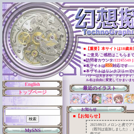
■【重要】本サイトは18歳
■ ご意見/ご感想はこちらま
■訪問者カウンタ:
12245549 
■本サイトは
対応です
■本サイトはリンクフリーで
バナーは大きさや、クオリティ
ル名は自由に変更してかまいま
English
最近のイラスト
トップページ
お知らせ
■【お知らせ】
2025/09/23 メロン
（既刊は追加しました）、
MySNS
売です