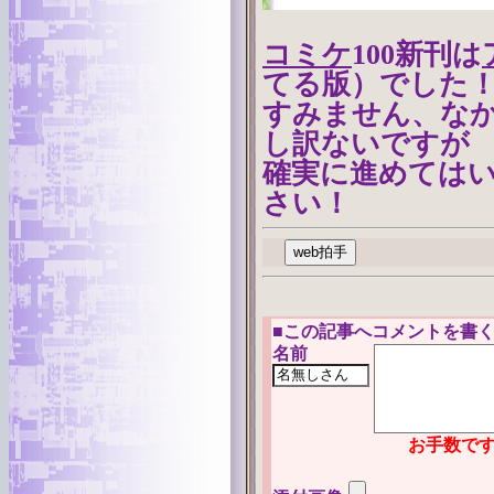
コミケ
100新刊は
てる版）でした
すみません、な
し訳ないですが
確実に進めては
さい！
■
この記事へコメントを書く
名前
お手数です