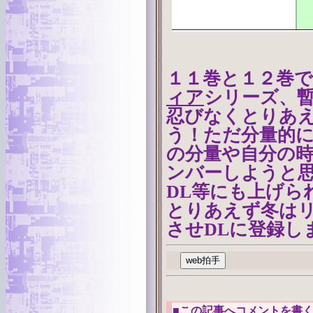
１１巻と１２巻
ィア
シリーズ、
忍びなくとりあ
う！ただ分量的
の分量や自分の
ンバーしようと
DL等にも上げら
とりあえず冬は
させDLに登録し
■
この記事へコメントを書く