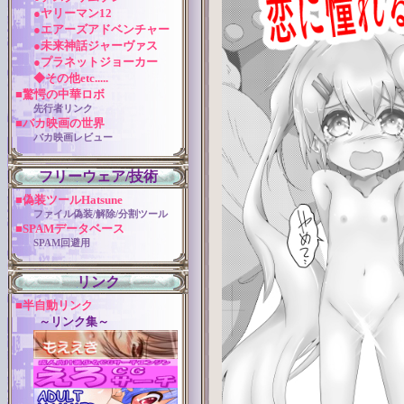
●ヤリーマン12
●エアーズアドベンチャー
●未来神話ジャーヴァス
●プラネットジョーカー
◆その他etc.....
■驚愕の中華ロボ
先行者リンク
■バカ映画の世界
バカ映画レビュー
フリーウェア/技術
■偽装ツールHatsune
ファイル偽装/解除/分割ツール
■SPAMデータベース
SPAM回避用
リンク
■半自動リンク
～リンク集～