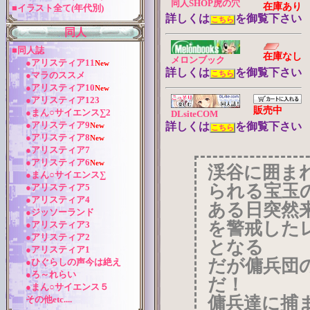
同人SHOP虎の穴
在庫あり
■イラスト全て(年代別)
詳しくは
を御覧下さい
こちら
同人
■同人誌
在庫なし
メロンブック
●アリスティア11
New
詳しくは
を御覧下さい
●マラのススメ
こちら
●アリスティア10
New
●アリスティア123
販売中
●まん○サイエンス∑2
DLsiteCOM
●アリスティア9
詳しくは
を御覧下さい
New
こちら
●アリスティア8
New
●アリスティア7
●アリスティア6
New
渓谷に囲ま
●まん○サイエンス∑
られる宝玉
●アリスティア5
●アリスティア4
ある日突然
●ジッソーランド
を警戒した
●アリスティア3
●アリスティア2
となる
●アリスティア1
だが傭兵団
●ひぐらしの声今は絶え
●ろ～れらい
だ！
●まん○サイエンス５
傭兵達に捕
その他etc....