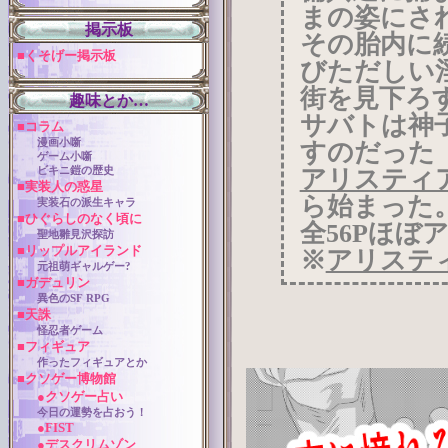
まの姿にさ
掲示板
その胎内に
■くそげー掲示板
びただしい
街を見下ろ
趣味とか…
サバトは神
■コラム
漫画小噺
すのだった
ゲーム小噺
アリスティ
ビキニ鎧の歴史
■実装人の惑星
ら始まった
実装石の派生キャラ
■ひぐらしのなく頃に
全56Pほぼ
聖地雛見沢探訪
■リップルアイランド
※
アリステ
元祖萌ギャルゲー?
■ガデュリン
異色のSF RPG
■天誅
怪忍者ゲーム
■フィギュア
作ったフィギュアとか
■クソゲー博物館
●クソゲー占い
今日の運勢を占おう！
●FIST
●デスクリムゾン