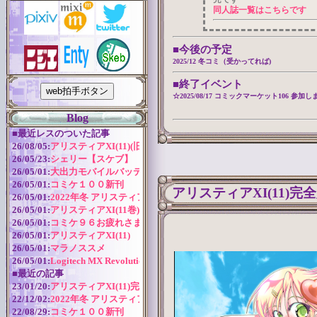
同人誌一覧はこちらです
■今後の予定
2025/12 冬コミ（受かってれば)
■終了イベント
☆2025/08/17 コミックマーケット106 参加
Blog
■
最近レスのついた記事
26/08/05:
アリスティアXI(11)(旧版)
26/05/23:
シェリー【スケブ】
26/05/01:
大出力モバイルバッテリー
26/05/01:
コミケ１００新刊
アリスティアXI(11)完
26/05/01:
2022年冬 アリスティアシリーズ今後の予定
26/05/01:
アリスティアXI(11巻) 作成近況
26/05/01:
コミケ９６お疲れさまでした！
26/05/01:
アリスティアXI(11)
26/05/01:
マラノススメ
26/05/01:
Logitech MX Revolution バッテリー交換
■
最近の記事
23/01/20:
アリスティアXI(11)完全版
22/12/02:
2022年冬 アリスティアシリーズ今後の予定
22/08/29:
コミケ１００新刊