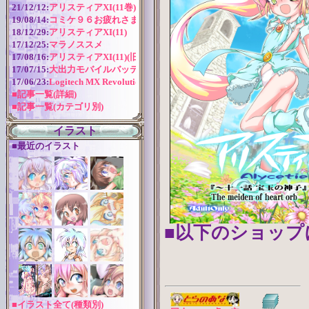
21/12/12:
アリスティアXI(11巻) 作成近況
19/08/14:
コミケ９６お疲れさまでした！
18/12/29:
アリスティアXI(11)
17/12/25:
マラノススメ
17/08/16:
アリスティアXI(11)(旧版)
17/07/15:
大出力モバイルバッテリー
17/06/23:
Logitech MX Revolution バッテリー交換
■記事一覧(詳細)
■記事一覧(カテゴリ別)
イラスト
■最近のイラスト
■以下のショップ
■イラスト全て(種類別)