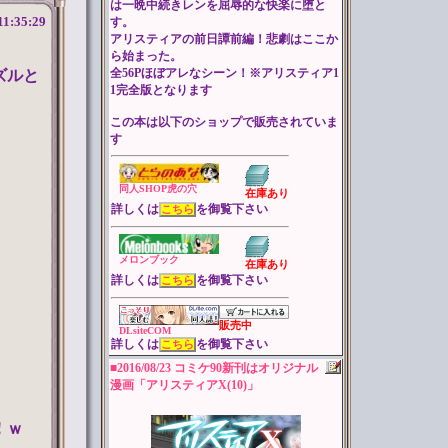
は一晩中続きレンを屈辱的な快楽に堕と
す。
11:35:29
アリスティアの前日譚前編！悲劇はここか
ら始まった。
全56Pほぼアレなシーン！※アリスティア1
ズルと
1完全版となります
この本は以下のショップで販売されていま
す
同人SHOP虎の穴
在庫あり
詳しくは
を御覧下さい
こちら
メロンブック
在庫あり
詳しくは
を御覧下さい
こちら
販売中
DLsiteCOM
詳しくは
を御覧下さい
こちら
■2016/08/23 コミケ90新刊はオリジナル
漫画「アリスティアX(10)」
！ｗ