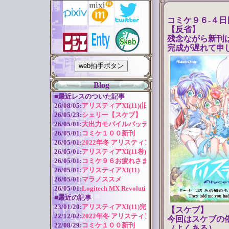
コミケ９６-４
【反省】
残念ながら新刊
完成が遅れて申
Blog
■
最近レスのついた記事
26/08/05:
アリスティアXI(11)(旧版)
26/05/23:
シェリー【スケブ】
26/05/01:
大出力モバイルバッテリー
26/05/01:
コミケ１００新刊
26/05/01:
2022年冬 アリスティアシリーズ今後の予定
26/05/01:
アリスティアXI(11巻) 作成近況
26/05/01:
コミケ９６お疲れさまでした！
26/05/01:
アリスティアXI(11)
26/05/01:
マラノススメ
26/05/01:
Logitech MX Revolution バッテリー交換
■
最近の記事
23/01/20:
アリスティアXI(11)完全版
【スケブ】
22/12/02:
2022年冬 アリスティアシリーズ今後の予定
今回はスケブの
22/08/29:
コミケ１００新刊
（よくある）