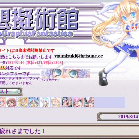
サイトは18歳未満閲覧禁止です
ご感想はこちらまでお願いします
ンタ:
12243140 [本日:421/昨日:1308]
対応です
リンクフリーです
さや、クオリティ、ファイ
リンク用バナー
変更してかまいません
スト
2019/8/14
疲れさまでした！