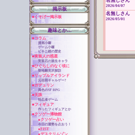
名無しさん
2026/04/07
掲示板
名無しさん
■くそげー掲示板
2026/05/01
趣味とか…
■コラム
漫画小噺
ゲーム小噺
ビキニ鎧の歴史
■実装人の惑星
実装石の派生キャラ
■ひぐらしのなく頃に
聖地雛見沢探訪
■リップルアイランド
元祖萌ギャルゲー?
■ガデュリン
異色のSF RPG
■天誅
怪忍者ゲーム
■フィギュア
作ったフィギュアとか
■クソゲー博物館
●クソゲー占い
今日の運勢を占おう！
●FIST
●デスクリムゾン