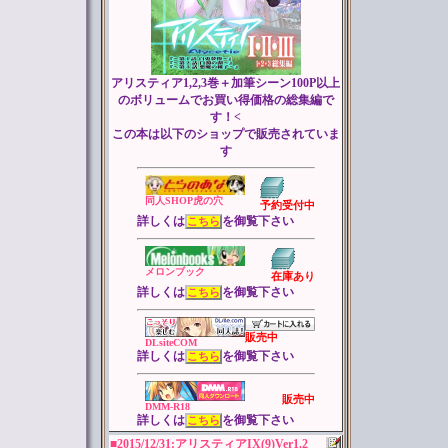
アリスティア1,2,3巻＋加筆シーン100P以上
のボリュームでお買い得価格の総集編で
す！<
この本は以下のショップで販売されていま
す
同人SHOP虎の穴
予約受付中
詳しくは
を御覧下さい
こちら
メロンブック
在庫あり
詳しくは
を御覧下さい
こちら
販売中
DLsiteCOM
詳しくは
を御覧下さい
こちら
販売中
DMM-R18
詳しくは
を御覧下さい
こちら
■2015/12/31:アリスティアIX(9)
Ver1.2