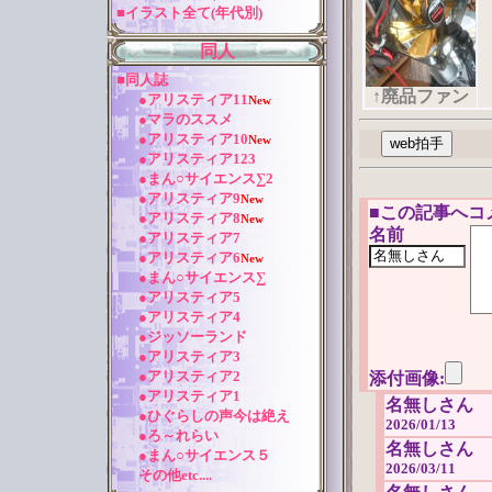
■イラスト全て(年代別)
同人
■同人誌
↑廃品ファン
●アリスティア11
New
●マラのススメ
●アリスティア10
New
●アリスティア123
●まん○サイエンス∑2
●アリスティア9
New
■
この記事へコ
●アリスティア8
New
名前
●アリスティア7
●アリスティア6
New
●まん○サイエンス∑
●アリスティア5
●アリスティア4
●ジッソーランド
●アリスティア3
●アリスティア2
添付画像:
●アリスティア1
名無しさん
●ひぐらしの声今は絶え
2026/01/13
●ろ～れらい
名無しさん
●まん○サイエンス５
2026/03/11
その他etc....