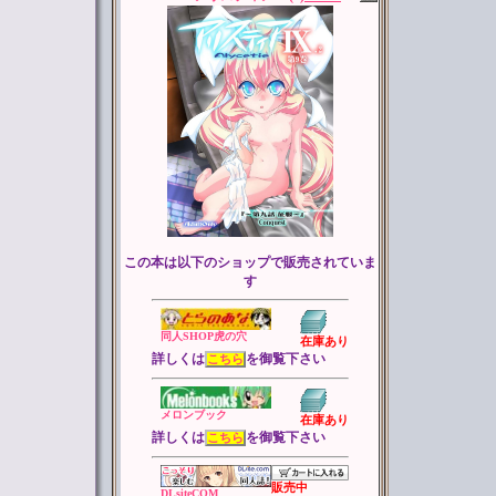
この本は以下のショップで販売されていま
す
同人SHOP虎の穴
在庫あり
詳しくは
を御覧下さい
こちら
メロンブック
在庫あり
詳しくは
を御覧下さい
こちら
販売中
DLsiteCOM