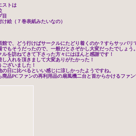
エストは
位
プ目
付け絵（７巻表紙みたいなの）
西館で、どう行けばサークルにたどり着くのか？すらサッパリ
場でもそうだったので、一般だとさぞかし大変だったでしょう
クルを訪ねてきて下さった方々にはほんと感謝です！
差し入れを頂きまして大変ありがたかった！
うございました！
他の日に比べるといい感じに涼しかったようですね。
も廃品PCファンの再利用品の扇風機二台と首からかけるファン