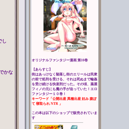
でし
。
オリジナルファンタジー漫画 第10巻
【あらすじ】
でかな
街はあっけなく陥落し街のエリールは民衆
の前で処刑を受ける、それは死ぬまで輪姦
を受け続ける快楽刑だった。その頃、薬屋
フィノの元にも魔の手が迫っていた！エロ
ファンタジー１０巻！
キーワード「公開出産 異種出産 妊み 腹ぽ
て 寝取られ NTR 」
この本は以下のショップで販売されていま
す