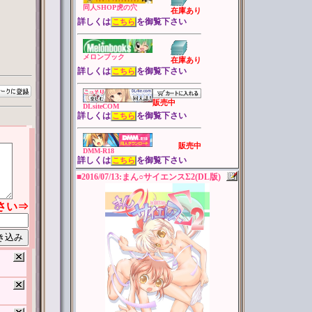
同人SHOP虎の穴
在庫あり
詳しくは
を御覧下さい
こちら
メロンブック
在庫あり
詳しくは
を御覧下さい
こちら
販売中
DLsiteCOM
詳しくは
を御覧下さい
こちら
販売中
DMM-R18
詳しくは
を御覧下さい
こちら
■2016/07/13:まん○サイエンスΣ2(DL版)
ださい⇒