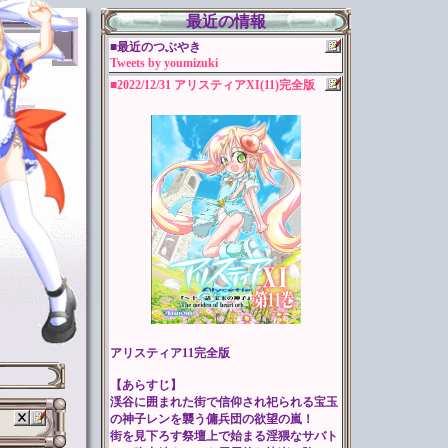
最近の情報
■最近のつぶやき
Tweets by youmizuki
■2022/12/31 アリスティアXI(11)完全版
アリスティア11完全版
【あらすじ】
渓谷に囲まれた街で信仰され祀られる宝玉
の神子レンを襲う傭兵団の欲望の嵐！
街を見下ろす祭壇上で始まる淫猥なサバト