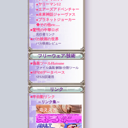
●ヤリーマン12
●エアーズアドベンチャー
●未来神話ジャーヴァス
●プラネットジョーカー
◆その他etc.....
■驚愕の中華ロボ
先行者リンク
■バカ映画の世界
バカ映画レビュー
フリーウェア/技術
■偽装ツールHatsune
ファイル偽装/解除/分割ツール
■SPAMデータベース
SPAM回避用
リンク
■半自動リンク
～リンク集～