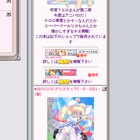
学習？エロまんが第二弾
今度はアニパロだ！
ケロロ軍曹とかそ～なんだとか
スーパードールリカちゃんとか
懐かしすぎるネタ満載!
この本は以下のショップで販売されていま
す
販売中
DLsiteCOM
詳しくは
を御覧下さい
こちら
販売中
DMM-R18
詳しくは
を御覧下さい
こちら
■2015/12/31:アリスティアI・II・III(1～
3巻)