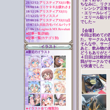
21/12/12:
アリスティアXI(11巻) 作成近況
ちなみに、リク
19/08/14:
コミケ９６お疲れさまでした！
・レンシア正常
18/12/29:
アリスティアXI(11)
・エリールレイ
17/12/25:
マラノススメ
・エリール貼り
17/08/16:
アリスティアXI(11)(旧版)
でした～
17/07/15:
大出力モバイルバッテリー
17/06/23:
Logitech MX Revolution バッテリー交換
【会場】
■記事一覧(詳細)
今回は初めての
■記事一覧(カテゴリ別)
た。サークル入
そんな中、サー
イラスト
あと、飲み物の
■最近のイラスト
どうもありがと
４日目は比較的
我がサークルで
り快適でした
■イラスト全て(種類別)