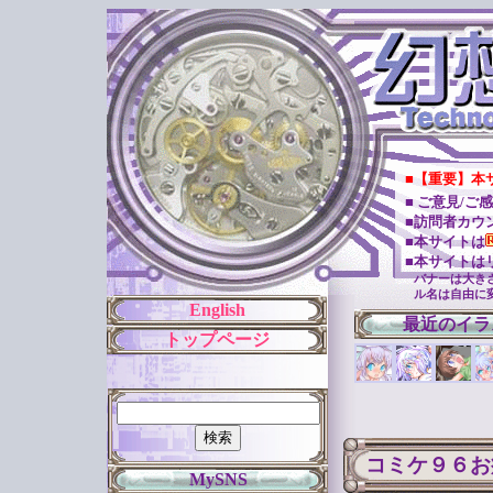
■【重要】本
■ ご意見/
■訪問者カウ
■本サイトは
■本サイトは
バナーは大き
ル名は自由に
English
最近のイラ
トップページ
コミケ９６お
MySNS