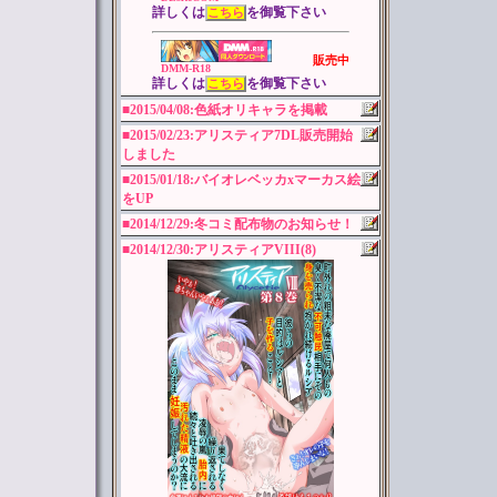
詳しくは
を御覧下さい
こちら
販売中
DMM-R18
詳しくは
を御覧下さい
こちら
■2015/04/08:色紙オリキャラを掲載
■2015/02/23:アリスティア7DL販売開始
しました
■2015/01/18:バイオレベッカxマーカス絵
をUP
■2014/12/29:冬コミ配布物のお知らせ！
■2014/12/30:アリスティアVIII(8)