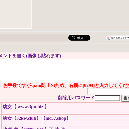
メントを書く(画像も貼れます)
お手数ですがspam防止のため、右欄に[0294]と入力してく
削除用パスワード
幼女【 www.3pu.biz 】
幼女【32kw.club】【mc57.shop】