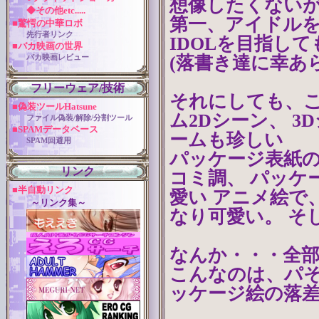
想像したくないが
◆その他etc.....
第一、アイドル
■驚愕の中華ロボ
先行者リンク
IDOLを目指して
■バカ映画の世界
(落書き達に幸あ
バカ映画レビュー
フリーウェア/技術
それにしても、
■偽装ツールHatsune
ム2Dシーン、 
ファイル偽装/解除/分割ツール
■SPAMデータベース
ームも珍しい
SPAM回避用
パッケージ表紙
リンク
コミ調、 パッケ
■半自動リンク
愛い アニメ絵で
～リンク集～
なり可愛い。 そ
なんか・・・全
こんなのは、パそ
ッケージ絵の落