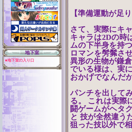
【準備運動が足
さて、実際にキ
キャラは2Dの時
ムの下半身を持つ
ロマンを髣髴させ
地下室
異形の生物が鎌
■地下室の入り口
でいる様は、実に
おかげでなんだ
パンチを出して
る。 これは実際
闘ゲームがヘタ
と 技が全然違う
狙った技以外で