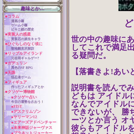
趣味とか…
■コラム
ど
漫画小噺
ゲーム小噺
ビキニ鎧の歴史
■実装人の惑星
世の中の趣味にあ
実装石の派生キャラ
■ひぐらしのなく頃に
してこれで満足出
聖地雛見沢探訪
る疑問だ。
■リップルアイランド
元祖萌ギャルゲー?
■ガデュリン
異色のSF RPG
【落書きよ!あい
■天誅
怪忍者ゲーム
■フィギュア
説明書を読んで
作ったフィギュアとか
■クソゲー博物館
どもは アイドル
●クソゲー占い
なんでアイドル
今日の運勢を占おう！
●FIST
できないが、 勝
●デスクリムゾン
●ヤリーマン12
ーツとか言う オ
●エアーズアドベンチャー
彼らもアイドルを
●未来神話ジャーヴァス
●プラネットジョーカー