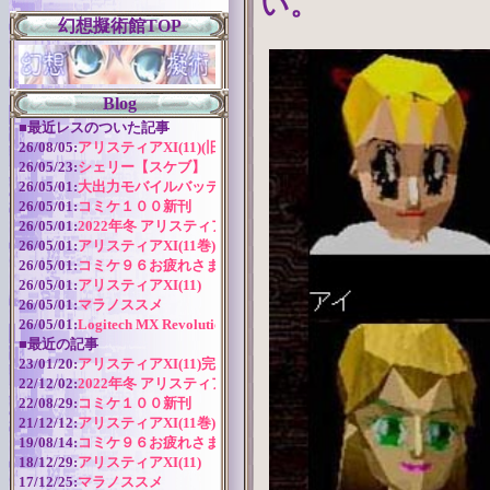
い。
幻想擬術館TOP
Blog
■
最近レスのついた記事
26/08/05:
アリスティアXI(11)(旧版)
26/05/23:
シェリー【スケブ】
26/05/01:
大出力モバイルバッテリー
26/05/01:
コミケ１００新刊
26/05/01:
2022年冬 アリスティアシリーズ今後の予定
26/05/01:
アリスティアXI(11巻) 作成近況
26/05/01:
コミケ９６お疲れさまでした！
26/05/01:
アリスティアXI(11)
26/05/01:
マラノススメ
26/05/01:
Logitech MX Revolution バッテリー交換
■
最近の記事
23/01/20:
アリスティアXI(11)完全版
22/12/02:
2022年冬 アリスティアシリーズ今後の予定
22/08/29:
コミケ１００新刊
21/12/12:
アリスティアXI(11巻) 作成近況
19/08/14:
コミケ９６お疲れさまでした！
18/12/29:
アリスティアXI(11)
17/12/25:
マラノススメ