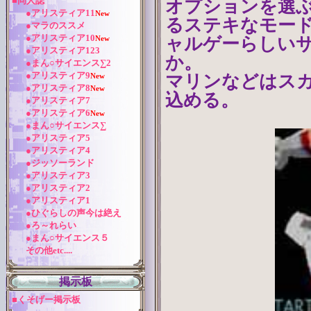
■同人誌
オプションを選
●アリスティア11
New
るステキなモー
●マラのススメ
●アリスティア10
ャルゲーらしい
New
●アリスティア123
か。
●まん○サイエンス∑2
●アリスティア9
マリンなどはスカ
New
●アリスティア8
New
込める。
●アリスティア7
●アリスティア6
New
●まん○サイエンス∑
●アリスティア5
●アリスティア4
●ジッソーランド
●アリスティア3
●アリスティア2
●アリスティア1
●ひぐらしの声今は絶え
●ろ～れらい
●まん○サイエンス５
その他etc....
掲示板
■くそげー掲示板