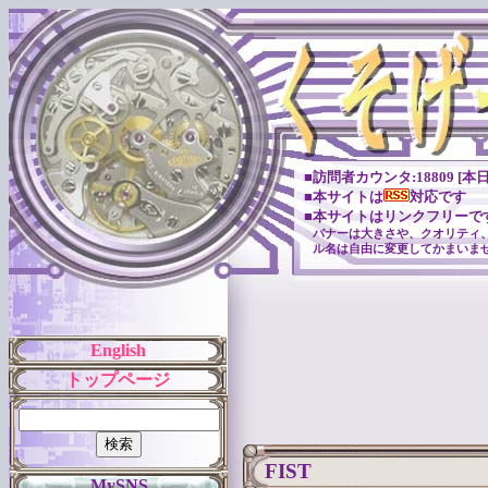
■訪問者カウンタ:18809 [本日:
■本サイトは
対応です
■本サイトはリンクフリーで
バナーは大きさや、クオリティ
ル名は自由に変更してかまいま
English
トップページ
FIST
MySNS