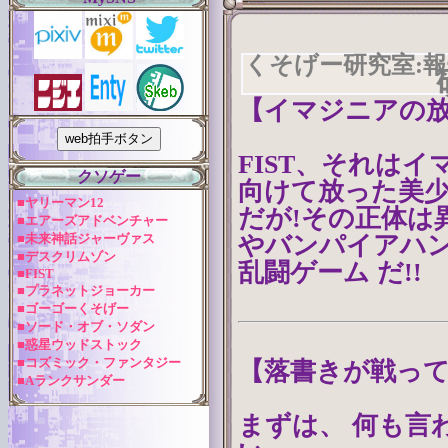
くそげー研究室:報告
【イマジニアの
FIST、それは
クソゲー
向けて放った美
■ヤリーマン12
だが!その正体は
■エアーズアドベンチャー
■未来神話ジャーヴァス
やバンパイアハン
■デスクリムゾン
乱闘ゲーム だ!!
■FIST
■プラネットジョーカー
■ゴーゴーくそげー
■ソード・オブ・ソダン
■惑星ウッドストック
■コズミック・ファンタジー
【落書きが戦って
■Aランクサンダー
まずは、 何も言