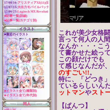
17/08/16:
アリスティアXI(11)(旧版)
17/07/15:
大出力モバイルバッテリー
17/06/23:
Logitech MX Revolution バッテリー交換
■記事一覧(詳細)
■記事一覧(カテゴリ別)
イラスト
これが美少女格闘
■最近のイラスト
言って何人の人間
なんか・・・こう
て書かせた絵っ
この顔だけでも
て感じなんだが
のすごい!!
。
特に、「どつき
ているらしいんだ
ットマン
や
スト
■イラスト全て(種類別)
■イラスト全て(年代別)
同人
【ぱんつ】