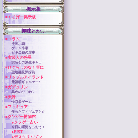
掲示板
■くそげー掲示板
趣味とか…
■コラム
漫画小噺
ゲーム小噺
ビキニ鎧の歴史
■実装人の惑星
実装石の派生キャラ
■ひぐらしのなく頃に
聖地雛見沢探訪
■リップルアイランド
元祖萌ギャルゲー?
■ガデュリン
異色のSF RPG
■天誅
怪忍者ゲーム
■フィギュア
作ったフィギュアとか
■クソゲー博物館
●クソゲー占い
今日の運勢を占おう！
●FIST
●デスクリムゾン