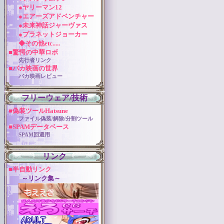
●ヤリーマン12
●エアーズアドベンチャー
●未来神話ジャーヴァス
●プラネットジョーカー
◆その他etc.....
■驚愕の中華ロボ
先行者リンク
■バカ映画の世界
バカ映画レビュー
フリーウェア/技術
■偽装ツールHatsune
ファイル偽装/解除/分割ツール
■SPAMデータベース
SPAM回避用
リンク
■半自動リンク
～リンク集～