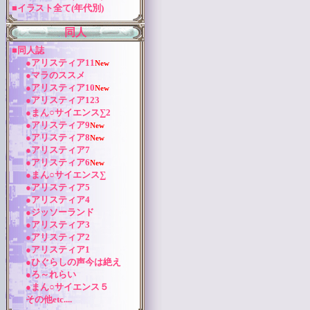
■イラスト全て(年代別)
同人
■同人誌
●アリスティア11
New
●マラのススメ
●アリスティア10
New
●アリスティア123
●まん○サイエンス∑2
●アリスティア9
New
●アリスティア8
New
●アリスティア7
●アリスティア6
New
●まん○サイエンス∑
●アリスティア5
●アリスティア4
●ジッソーランド
●アリスティア3
●アリスティア2
●アリスティア1
●ひぐらしの声今は絶え
●ろ～れらい
●まん○サイエンス５
その他etc....