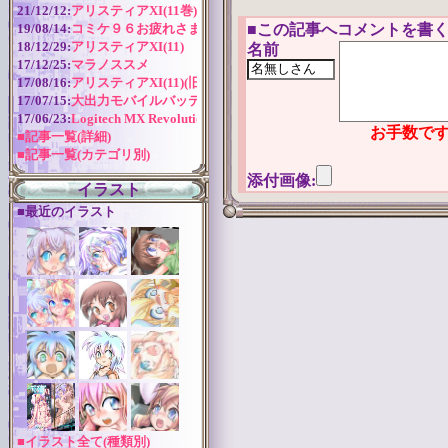
21/12/12:
アリスティアXI(11巻) 作成近況
■
この記事へコメントを書く
19/08/14:
コミケ９６お疲れさまでした！
18/12/29:
アリスティアXI(11)
名前
17/12/25:
マラノススメ
17/08/16:
アリスティアXI(11)(旧版)
17/07/15:
大出力モバイルバッテリー
17/06/23:
Logitech MX Revolution バッテリー交換
お手数です
■記事一覧(詳細)
■記事一覧(カテゴリ別)
添付画像:
イラスト
■最近のイラスト
■イラスト全て(種類別)