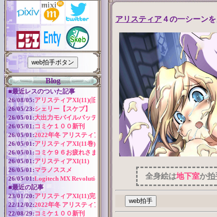
アリスティア
４の一シーンを
Blog
■
最近レスのついた記事
26/08/05:
アリスティアXI(11)(旧版)
26/05/23:
シェリー【スケブ】
26/05/01:
大出力モバイルバッテリー
26/05/01:
コミケ１００新刊
26/05/01:
2022年冬 アリスティアシリーズ今後の予定
26/05/01:
アリスティアXI(11巻) 作成近況
26/05/01:
コミケ９６お疲れさまでした！
26/05/01:
アリスティアXI(11)
26/05/01:
マラノススメ
全身絵は
地下室
か
拍
26/05/01:
Logitech MX Revolution バッテリー交換
■
最近の記事
23/01/20:
アリスティアXI(11)完全版
22/12/02:
2022年冬 アリスティアシリーズ今後の予定
22/08/29:
コミケ１００新刊