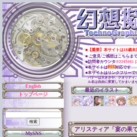
■【重要】本サイトは18歳
■ ご意見/ご感想はこちらま
■訪問者カウンタ:
12243981 
■本サイトは
対応です
■本サイトはリンクフリーで
バナーは大きさや、クオリティ
ル名は自由に変更してかまいま
English
最近のイラスト
トップページ
アリスティア「宴の果
MySNS