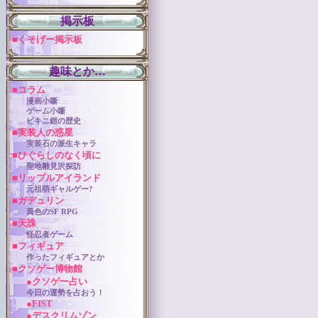
掲示板
■くそげー掲示板
趣味とか…
■コラム
漫画小噺
ゲーム小噺
ビキニ鎧の歴史
■実装人の惑星
実装石の派生キャラ
■ひぐらしのなく頃に
聖地雛見沢探訪
■リップルアイランド
元祖萌ギャルゲー?
■ガデュリン
異色のSF RPG
■天誅
怪忍者ゲーム
■フィギュア
作ったフィギュアとか
■クソゲー博物館
●クソゲー占い
今日の運勢を占おう！
●FIST
●デスクリムゾン