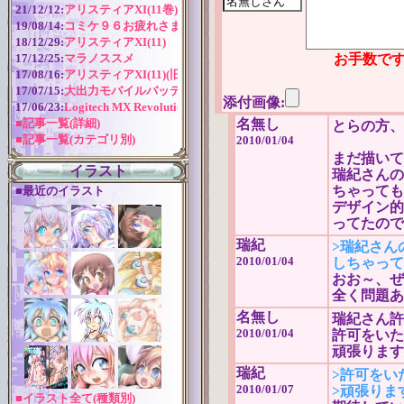
21/12/12:
アリスティアXI(11巻) 作成近況
19/08/14:
コミケ９６お疲れさまでした！
18/12/29:
アリスティアXI(11)
お手数です
17/12/25:
マラノススメ
17/08/16:
アリスティアXI(11)(旧版)
17/07/15:
大出力モバイルバッテリー
添付画像:
17/06/23:
Logitech MX Revolution バッテリー交換
名無し
■記事一覧(詳細)
とらの方、
■記事一覧(カテゴリ別)
2010/01/04
まだ描いて
イラスト
瑞紀さんの
ちゃっても
■最近のイラスト
デザイン的
ってたので
瑞紀
>瑞紀さん
2010/01/04
しちゃって
おお～、ぜ
全く問題あ
名無し
瑞紀さん許
2010/01/04
許可をいた
頑張ります
瑞紀
>許可をい
2010/01/07
>頑張りま
■イラスト全て(種類別)