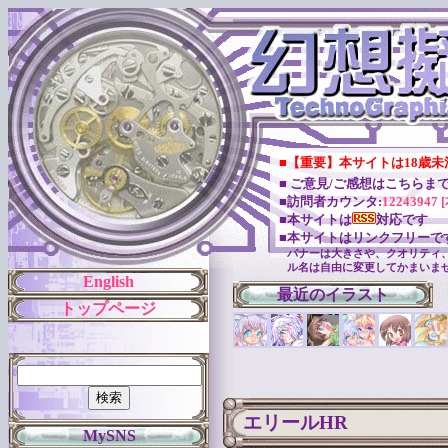
■【重要】本サイトは18歳
■ ご意見/ご感想はこちらま
■訪問者カウンタ:
12243947 
■本サイトは
対応です
■本サイトはリンクフリーで
バナーは大きさや、クオリティ
ル名は自由に変更してかまいま
English
最近のイラスト
トップページ
エリールHR
MySNS