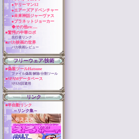
●ヤリーマン12
●エアーズアドベンチャー
●未来神話ジャーヴァス
●プラネットジョーカー
◆その他etc.....
■驚愕の中華ロボ
先行者リンク
■バカ映画の世界
バカ映画レビュー
フリーウェア/技術
■偽装ツールHatsune
ファイル偽装/解除/分割ツール
■SPAMデータベース
SPAM回避用
リンク
■半自動リンク
～リンク集～