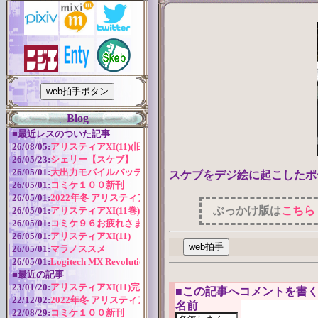
Blog
■
最近レスのついた記事
26/08/05:
アリスティアXI(11)(旧版)
26/05/23:
シェリー【スケブ】
26/05/01:
大出力モバイルバッテリー
スケブ
をデジ絵に起こしたポ
26/05/01:
コミケ１００新刊
26/05/01:
2022年冬 アリスティアシリーズ今後の予定
ぶっかけ版は
こちら
26/05/01:
アリスティアXI(11巻) 作成近況
26/05/01:
コミケ９６お疲れさまでした！
26/05/01:
アリスティアXI(11)
26/05/01:
マラノススメ
26/05/01:
Logitech MX Revolution バッテリー交換
■
最近の記事
23/01/20:
アリスティアXI(11)完全版
■
この記事へコメントを書く
22/12/02:
2022年冬 アリスティアシリーズ今後の予定
名前
22/08/29:
コミケ１００新刊