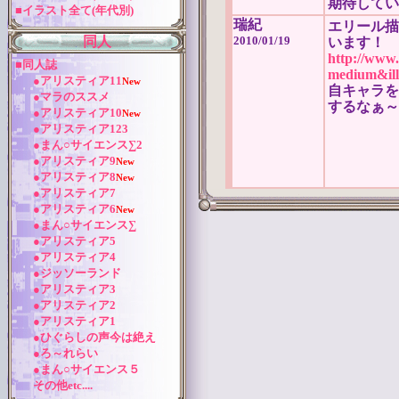
期待してい
■イラスト全て(年代別)
瑞紀
エリール描
同人
2010/01/19
います！
http://www
■同人誌
medium&ill
●アリスティア11
New
自キャラを
●マラのススメ
するなぁ～
●アリスティア10
New
●アリスティア123
●まん○サイエンス∑2
●アリスティア9
New
●アリスティア8
New
●アリスティア7
●アリスティア6
New
●まん○サイエンス∑
●アリスティア5
●アリスティア4
●ジッソーランド
●アリスティア3
●アリスティア2
●アリスティア1
●ひぐらしの声今は絶え
●ろ～れらい
●まん○サイエンス５
その他etc....