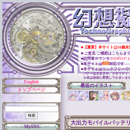
■【重要】本サイトは18歳
■ ご意見/ご感想はこちらま
■訪問者カウンタ:
12243337 
■本サイトは
対応です
■本サイトはリンクフリーで
バナーは大きさや、クオリティ
ル名は自由に変更してかまいま
English
最近のイラスト
トップページ
大出力モバイルバッテ
MySNS