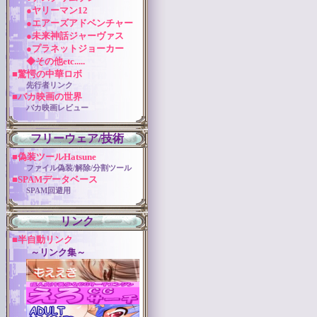
●ヤリーマン12
●エアーズアドベンチャー
●未来神話ジャーヴァス
●プラネットジョーカー
◆その他etc.....
■驚愕の中華ロボ
先行者リンク
■バカ映画の世界
バカ映画レビュー
フリーウェア/技術
■偽装ツールHatsune
ファイル偽装/解除/分割ツール
■SPAMデータベース
SPAM回避用
リンク
■半自動リンク
～リンク集～