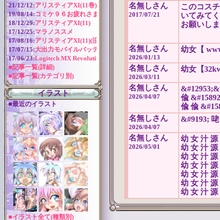
21/12/12:
アリスティアXI(11巻) 作成近況
名無しさん
このコスチ
19/08/14:
コミケ９６お疲れさまでした！
2017/07/21
いてみてく
18/12/29:
アリスティアXI(11)
お願いしま
17/12/25:
マラノススメ
17/08/16:
アリスティアXI(11)(旧版)
名無しさん
幼女【 www.
17/07/15:
大出力モバイルバッテリー
2026/01/13
17/06/23:
Logitech MX Revolution バッテリー交換
■記事一覧(詳細)
名無しさん
幼女【32kw.
■記事一覧(カテゴリ別)
2026/03/11
名無しさん
&#12953;&
イラスト
2026/04/07
偸 &#15892
■最近のイラスト
偸 偸 &#158
名無しさん
&#9193; 咾
2026/04/07
名無しさん
幼 女 汁 源【
2026/05/01
幼 女 汁 源【
幼 女 汁 源【
幼 女 汁 源【
幼 女 汁 源【
幼 女 汁 源【
幼 女 汁 源【
■イラスト全て(種類別)