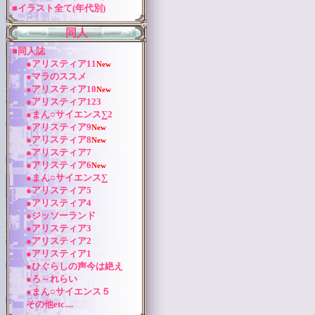
■イラスト全て(年代別)
同人
■同人誌
●アリスティア11
New
●マラのススメ
●アリスティア10
New
●アリスティア123
●まん○サイエンス∑2
●アリスティア9
New
●アリスティア8
New
●アリスティア7
●アリスティア6
New
●まん○サイエンス∑
●アリスティア5
●アリスティア4
●ジッソーランド
●アリスティア3
●アリスティア2
●アリスティア1
●ひぐらしの声今は絶え
●ろ～れらい
●まん○サイエンス５
その他etc....