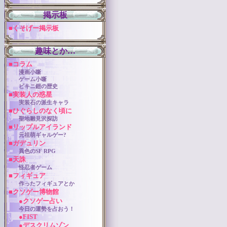
掲示板
■くそげー掲示板
趣味とか…
■コラム
漫画小噺
ゲーム小噺
ビキニ鎧の歴史
■実装人の惑星
実装石の派生キャラ
■ひぐらしのなく頃に
聖地雛見沢探訪
■リップルアイランド
元祖萌ギャルゲー?
■ガデュリン
異色のSF RPG
■天誅
怪忍者ゲーム
■フィギュア
作ったフィギュアとか
■クソゲー博物館
●クソゲー占い
今日の運勢を占おう！
●FIST
●デスクリムゾン