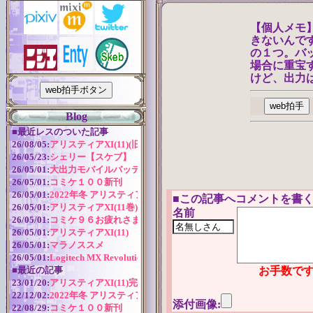
【個人メモ
きないんです
の１つ。バ
場合に重宝
けど、出力は
Blog
■
最近レスのついた記事
26/08/05:
アリスティアXI(11)(旧版)
26/05/23:
シェリー【スケブ】
26/05/01:
大出力モバイルバッテリー
26/05/01:
コミケ１００新刊
26/05/01:
2022年冬 アリスティアシリーズ今後の予定
■
この記事へコメントを書く
26/05/01:
アリスティアXI(11巻) 作成近況
名前
26/05/01:
コミケ９６お疲れさまでした！
26/05/01:
アリスティアXI(11)
26/05/01:
マラノススメ
26/05/01:
Logitech MX Revolution バッテリー交換
■
最近の記事
お手数です
23/01/20:
アリスティアXI(11)完全版
22/12/02:
2022年冬 アリスティアシリーズ今後の予定
添付画像:
22/08/29:
コミケ１００新刊