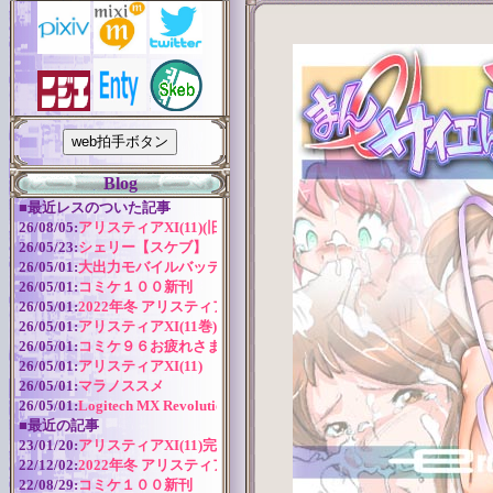
Blog
■
最近レスのついた記事
26/08/05:
アリスティアXI(11)(旧版)
26/05/23:
シェリー【スケブ】
26/05/01:
大出力モバイルバッテリー
26/05/01:
コミケ１００新刊
26/05/01:
2022年冬 アリスティアシリーズ今後の予定
26/05/01:
アリスティアXI(11巻) 作成近況
26/05/01:
コミケ９６お疲れさまでした！
26/05/01:
アリスティアXI(11)
26/05/01:
マラノススメ
26/05/01:
Logitech MX Revolution バッテリー交換
■
最近の記事
23/01/20:
アリスティアXI(11)完全版
22/12/02:
2022年冬 アリスティアシリーズ今後の予定
22/08/29:
コミケ１００新刊