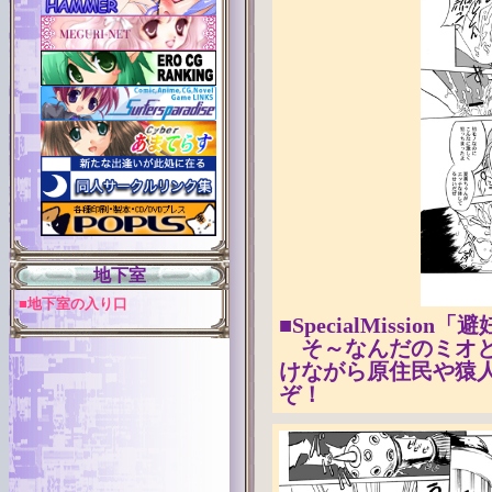
地下室
■地下室の入り口
■SpecialMissio
そ～なんだのミオと
けながら原住民や猿
ぞ！