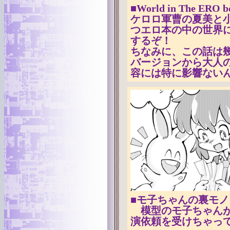
■World in The ERO b
ケロロ軍曹の夏美と
つエロ本の中の世界
するぞ！
ちなみに、この話は幾
バージョンから大人
容には特に影響ない
■モ子ちゃんの裏モ
模型のモ子ちゃんが
演依頼を受けちゃっ