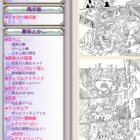
掲示板
■くそげー掲示板
趣味とか…
■コラム
漫画小噺
ゲーム小噺
ビキニ鎧の歴史
■実装人の惑星
実装石の派生キャラ
■ひぐらしのなく頃に
聖地雛見沢探訪
■リップルアイランド
元祖萌ギャルゲー?
■ガデュリン
異色のSF RPG
■天誅
怪忍者ゲーム
■フィギュア
作ったフィギュアとか
■クソゲー博物館
●クソゲー占い
今日の運勢を占おう！
●FIST
●デスクリムゾン