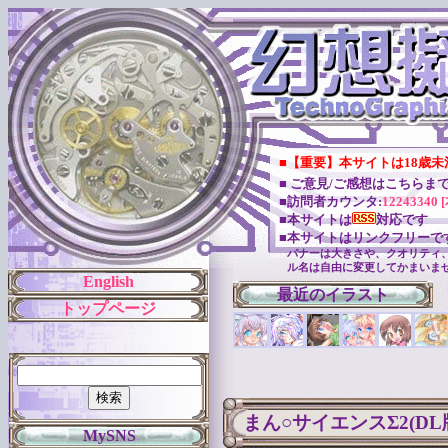
■【重要】本サイトは18歳
■ ご意見/ご感想はこちらま
■訪問者カウンタ:
12243340 
■本サイトは
対応です
■本サイトはリンクフリーで
バナーは大きさや、クオリティ
ル名は自由に変更してかまいま
English
最近のイラスト
トップページ
まん○サイエンスΣ2(DL
MySNS