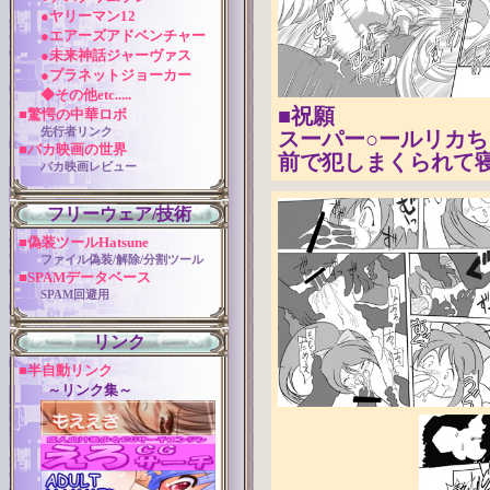
●ヤリーマン12
●エアーズアドベンチャー
●未来神話ジャーヴァス
●プラネットジョーカー
◆その他etc.....
■祝願
■驚愕の中華ロボ
先行者リンク
スーパー○ールリカ
■バカ映画の世界
前で犯しまくられて
バカ映画レビュー
フリーウェア/技術
■偽装ツールHatsune
ファイル偽装/解除/分割ツール
■SPAMデータベース
SPAM回避用
リンク
■半自動リンク
～リンク集～