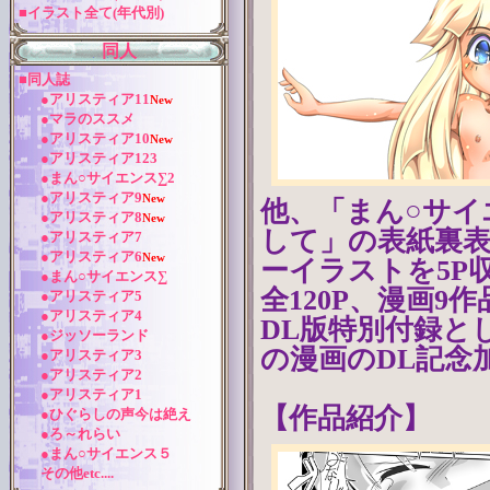
■イラスト全て(年代別)
同人
■同人誌
●アリスティア11
New
●マラのススメ
●アリスティア10
New
●アリスティア123
●まん○サイエンス∑2
●アリスティア9
New
他、「まん○サイエ
●アリスティア8
New
して」の表紙裏表
●アリスティア7
●アリスティア6
New
ーイラストを5P
●まん○サイエンス∑
全120P、漫画9
●アリスティア5
●アリスティア4
DL版特別付録と
●ジッソーランド
の漫画のDL記念
●アリスティア3
●アリスティア2
●アリスティア1
【作品紹介】
●ひぐらしの声今は絶え
●ろ～れらい
●まん○サイエンス５
その他etc....