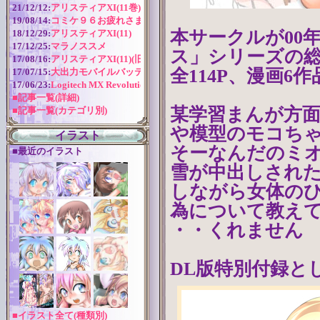
21/12/12:
アリスティアXI(11巻) 作成近況
19/08/14:
コミケ９６お疲れさまでした！
本サークルが00
18/12/29:
アリスティアXI(11)
17/12/25:
マラノススメ
ス」シリーズの総
17/08/16:
アリスティアXI(11)(旧版)
全114P、漫画6
17/07/15:
大出力モバイルバッテリー
17/06/23:
Logitech MX Revolution バッテリー交換
■記事一覧(詳細)
某学習まんが方
■記事一覧(カテゴリ別)
や模型のモコち
イラスト
そーなんだのミ
■最近のイラスト
雪が中出しされ
しながら女体の
為について教えて
・・くれません
DL版特別付録と
■イラスト全て(種類別)