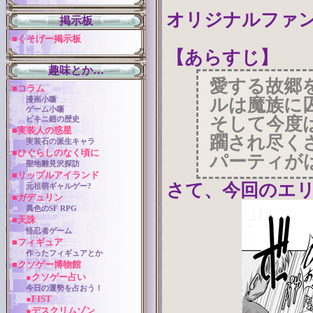
オリジナルファン
掲示板
■くそげー掲示板
【あらすじ】
趣味とか…
愛する故郷
■コラム
ルは魔族に
漫画小噺
ゲーム小噺
そして今度
ビキニ鎧の歴史
■実装人の惑星
躙され尽く
実装石の派生キャラ
■ひぐらしのなく頃に
パーティが
聖地雛見沢探訪
■リップルアイランド
さて、今回のエ
元祖萌ギャルゲー?
■ガデュリン
異色のSF RPG
■天誅
怪忍者ゲーム
■フィギュア
作ったフィギュアとか
■クソゲー博物館
●クソゲー占い
今日の運勢を占おう！
●FIST
●デスクリムゾン