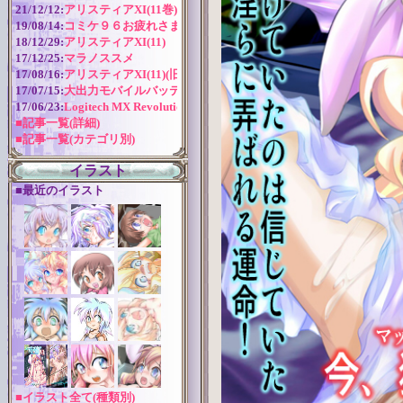
21/12/12:
アリスティアXI(11巻) 作成近況
19/08/14:
コミケ９６お疲れさまでした！
18/12/29:
アリスティアXI(11)
17/12/25:
マラノススメ
17/08/16:
アリスティアXI(11)(旧版)
17/07/15:
大出力モバイルバッテリー
17/06/23:
Logitech MX Revolution バッテリー交換
■記事一覧(詳細)
■記事一覧(カテゴリ別)
イラスト
■最近のイラスト
■イラスト全て(種類別)