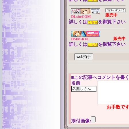
販売中
DLsiteCOM
詳しくは
を御覧下さい
こちら
販売中
DMM-R18
詳しくは
を御覧下さい
こちら
■
この記事へコメントを書く
名前
お手数です
添付画像: