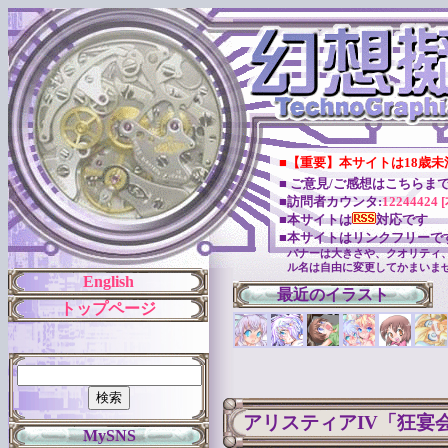
■【重要】本サイトは18歳
■ ご意見/ご感想はこちらま
■訪問者カウンタ:
12244424 
■本サイトは
対応です
■本サイトはリンクフリーで
バナーは大きさや、クオリティ
ル名は自由に変更してかまいま
English
最近のイラスト
トップページ
アリスティアIV「狂宴
MySNS