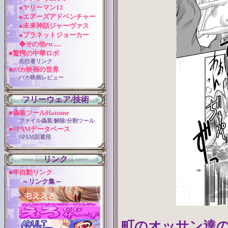
●ヤリーマン12
●エアーズアドベンチャー
●未来神話ジャーヴァス
●プラネットジョーカー
◆その他etc.....
■驚愕の中華ロボ
先行者リンク
■バカ映画の世界
バカ映画レビュー
フリーウェア/技術
■偽装ツールHatsune
ファイル偽装/解除/分割ツール
■SPAMデータベース
SPAM回避用
リンク
■半自動リンク
～リンク集～
町のオッサン達