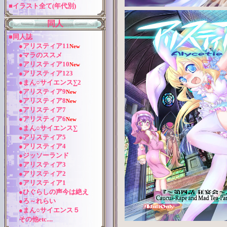
■イラスト全て(年代別)
同人
■同人誌
●アリスティア11
New
●マラのススメ
●アリスティア10
New
●アリスティア123
●まん○サイエンス∑2
●アリスティア9
New
●アリスティア8
New
●アリスティア7
●アリスティア6
New
●まん○サイエンス∑
●アリスティア5
●アリスティア4
●ジッソーランド
●アリスティア3
●アリスティア2
●アリスティア1
●ひぐらしの声今は絶え
●ろ～れらい
●まん○サイエンス５
その他etc....