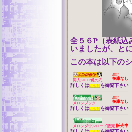
全５６P（表紙込
いましたが、と
この本は以下の
在庫なし
同人SHOP虎の穴
詳しくは
を御覧下さい
こちら
在庫なし
メロンブック
詳しくは
を御覧下さい
こちら
販売中
メロンダウンロード販売
詳しくは
を御覧下さい
こちら