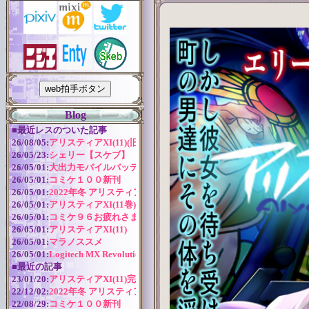
Blog
■
最近レスのついた記事
26/08/05:
アリスティアXI(11)(旧版)
26/05/23:
シェリー【スケブ】
26/05/01:
大出力モバイルバッテリー
26/05/01:
コミケ１００新刊
26/05/01:
2022年冬 アリスティアシリーズ今後の予定
26/05/01:
アリスティアXI(11巻) 作成近況
26/05/01:
コミケ９６お疲れさまでした！
26/05/01:
アリスティアXI(11)
26/05/01:
マラノススメ
26/05/01:
Logitech MX Revolution バッテリー交換
■
最近の記事
23/01/20:
アリスティアXI(11)完全版
22/12/02:
2022年冬 アリスティアシリーズ今後の予定
22/08/29:
コミケ１００新刊