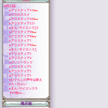
■同人誌
●アリスティア11
New
●マラのススメ
●アリスティア10
New
●アリスティア123
●まん○サイエンス∑2
●アリスティア9
New
●アリスティア8
New
●アリスティア7
●アリスティア6
New
●まん○サイエンス∑
●アリスティア5
●アリスティア4
●ジッソーランド
●アリスティア3
●アリスティア2
●アリスティア1
●ひぐらしの声今は絶え
●ろ～れらい
●まん○サイエンス５
その他etc....
掲示板